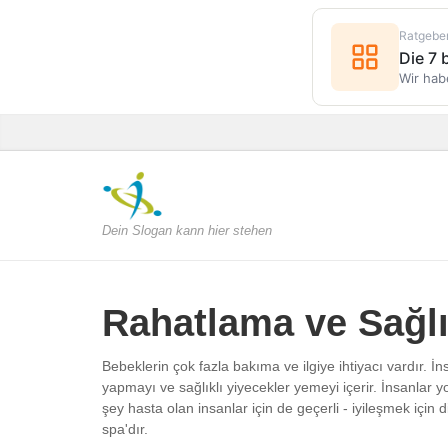
Ratgebe
Die 7
Wir hab
Dein Slogan kann hier stehen
Rahatlama ve Sağl
Bebeklerin çok fazla bakıma ve ilgiye ihtiyacı vardır. İn
yapmayı ve sağlıklı yiyecekler yemeyi içerir. İnsanlar y
şey hasta olan insanlar için de geçerli - iyileşmek için
spa'dır.