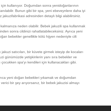
 için kullanıyor. Doğumdan sonra yenidoğanlarının
nılabilir. Bunun gibi bir spa, yeni ebeveynlere daha iyi
akuzifabrikasi adresinden detaylı bilgi alabilirsiniz.
iz kalmanıza neden olabilir. Bebek jakuzili spa kullanmak
inden sonra cildinizi rahatlatabileceksiniz. Ayrıca yeni
ğan bebekler genellikle kötü hijyen nedeniyle cilt
jakuzi satıcıları, bir küvete girmek isteyip de kocaları
uzi günümüzde yetişkinlerin yanı sıra bebekler ve
kı çocukken spa'yı kendileri için kullanacakları gibi.
n. Ayrıca yeni doğan bebekleri yıkamak ve doğumdan
verici bir şey arıyorsanız, bir bebek jakuzisi almayı