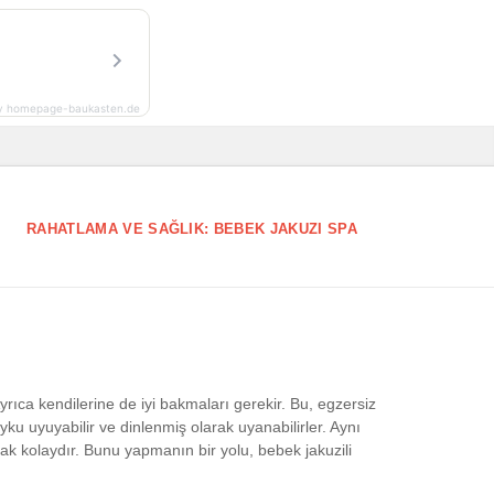
y homepage-baukasten.de
RAHATLAMA VE SAĞLIK: BEBEK JAKUZI SPA
Ayrıca kendilerine de iyi bakmaları gerekir. Bu, egzersiz
yku uyuyabilir ve dinlenmiş olarak uyanabilirler. Aynı
kmak kolaydır. Bunu yapmanın bir yolu, bebek jakuzili