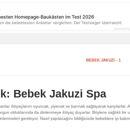
r
 besten Homepage-Baukästen im Test 2026
en die beliebtesten Anbieter verglichen. Der Testsieger überrascht.
powered b
BEBEK JAKUZI - 1
ık: Bebek Jakuzi Spa
sanlar ihtiyaçlarını oyuncak, yiyecek ve barınak sağlayarak karşılarlar. 
orgun olduklarında da dinlenmeye ihtiyaç duyarlar. Böylece sağlıklı bir u
 dinlenmeleri gerekiyor. Nasıl yapılacağını bildiğinizde bebeklere iyi ba